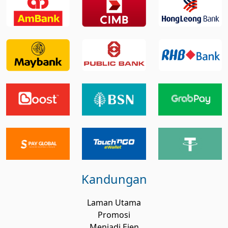
Kandungan
Laman Utama
Promosi
Menjadi Ejen