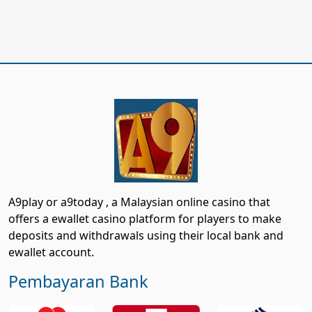
A9play or a9today , a Malaysian online casino that
offers a ewallet casino platform for players to make
deposits and withdrawals using their local bank and
ewallet account.
Pembayaran Bank