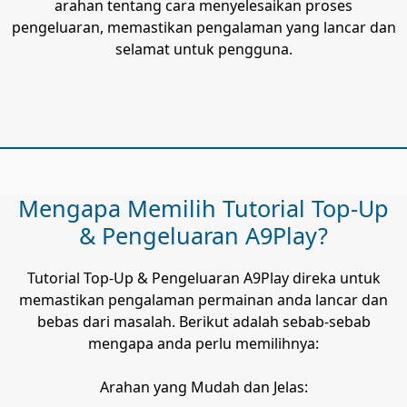
arahan tentang cara menyelesaikan proses
pengeluaran, memastikan pengalaman yang lancar dan
selamat untuk pengguna.
Mengapa Memilih Tutorial Top-Up
& Pengeluaran A9Play?
Tutorial Top-Up & Pengeluaran A9Play direka untuk
memastikan pengalaman permainan anda lancar dan
bebas dari masalah. Berikut adalah sebab-sebab
mengapa anda perlu memilihnya:
Arahan yang Mudah dan Jelas: